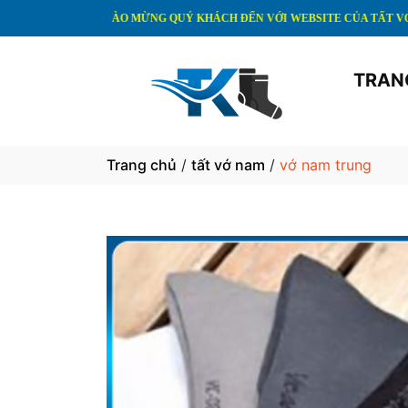
CHÀO MỪNG QUÝ KHÁCH ĐẾN VỚI WEBSITE CỦA TẤT VỚ TRUNG KI
TRAN
Trang chủ
/
tất vớ nam
/
vớ nam trung