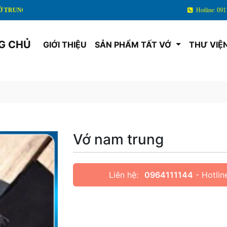
ÊN
Hotline: 091
G CHỦ
GIỚI THIỆU
SẢN PHẨM TẤT VỚ
THƯ VIỆ
Vớ nam trung
Liên hệ:
0964111144
- Hotlin