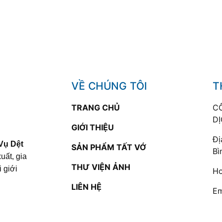
VỀ CHÚNG TÔI
T
TRANG CHỦ
C
DỊ
GIỚI THIỆU
Đị
Vụ Dệt
SẢN PHẨM TẤT VỚ
Bì
uất, gia
THƯ VIỆN ẢNH
 giới
Ho
LIÊN HỆ
Em