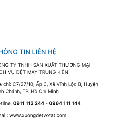
HÔNG TIN LIÊN HỆ
ÔNG TY TNHH SẢN XUẤT THƯƠNG MẠI
CH VỤ DỆT MAY TRUNG KIÊN
a chỉ: C7/27/10, Ấp 3, Xã Vĩnh Lộc B, Huyện
nh Chánh, TP. Hồ Chí Minh
tline:
0911 112 244 - 0964 111 144
ail:
www.xuongdetvotat.com