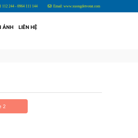
1 112 244 - 0964 111 144
Email: www.xuongdetvotat.com
N ẢNH
LIÊN HỆ
e 2