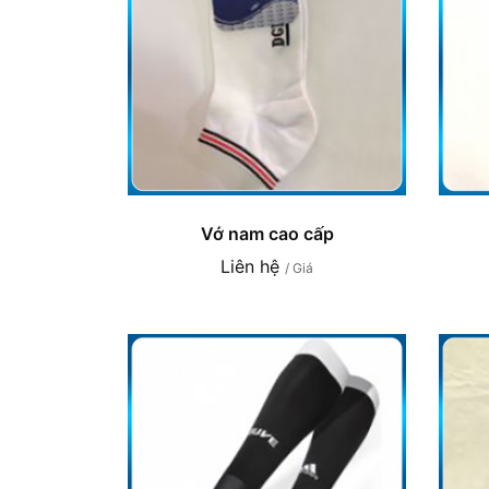
Vớ nam cao cấp
Liên hệ
/ Giá