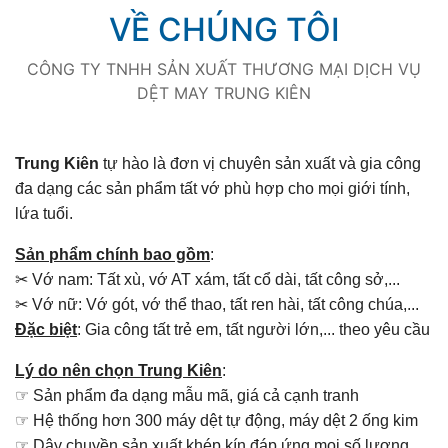
VỀ CHÚNG TÔI
CÔNG TY TNHH SẢN XUẤT THƯƠNG MẠI DỊCH VỤ
DỆT MAY TRUNG KIÊN
Trung Kiên
tự hào là đơn vị chuyên sản xuất và gia công
đa dạng các sản phẩm tất vớ phù hợp cho mọi giới tính,
lứa tuổi.
Sản phẩm chính bao gồm
:
✂ Vớ nam: Tất xù, vớ AT xám, tất cổ dài, tất công sở,...
✂ Vớ nữ: Vớ gót, vớ thể thao, tất ren hài, tất công chúa,...
Đặc biệt
: Gia công tất trẻ em, tất người lớn,... theo yêu cầu
Lý do nên chọn Trung Kiên
:
☞ Sản phẩm đa dạng mẫu mã, giá cả cạnh tranh
☞ Hệ thống hơn 300 máy dệt tự động, máy dệt 2 ống kim
☞ Dây chuyền sản xuất khép kín đáp ứng mọi số lượng