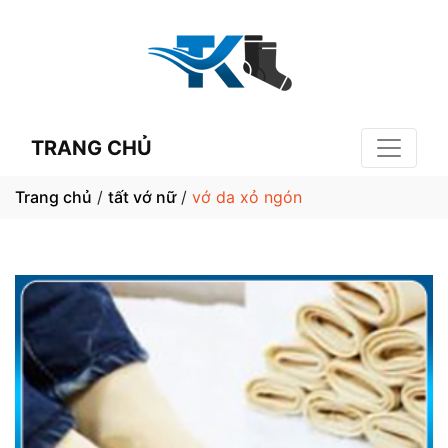
TRANG CHỦ
Trang chủ
/
tất vớ nữ
/
vớ da xỏ ngón